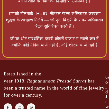
बंगाल आदि के नवीनतम डिज़ाइन्स उपलब्ध हैं।
आपको हॉलमार्क- HUID, सेंटरल गोल्ड सर्टिफाइड उच्चतम
शुद्धता के आभूषण मिलेंगे — जो पुनः बिक्री के समय अधिकतम
रिटर्न सुनिश्चित करते हैं।
कीमत और पारदर्शिता हमारी कीमतें बाजार में सबसे कम हैं
क्योंकि कोई मेकिंग चार्ज नहीं है, कोई शोरूम चार्ज नहीं है
Established in the
G
year 1918,
Raghunandan Prasad Sarraf
has
o
l
been a trusted name in the world of fine jewelry
d
for over a century.
J
e
w